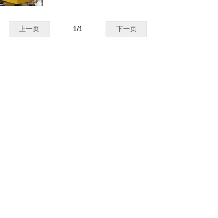
地面控制柜之间通讯问题。
上一页
1
/
1
下一页
官方微信号
官方抖音号
销售热线：13322996961 18926429116
15338728407 13410761451
版权所有：深圳市莱安科技有限公司
备案号：粤ICP备12018110号-1
网站首页
经典案例
产品展示
解决方案
新闻中心
本网站由阿里云提供云计算及安全服务
本网站支持
IPv6
Powered by CloudDream