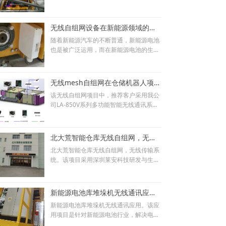
是智能仓存的重要环节，仓存中心调度的
作业指令及时下达、agv搬运小车完成动
作、指令回复整个流程行云流水、一气呵
无线自组网设备在新能源领域的运用
成是关键。
​​​​​​​随着新能源汽车的不断普通，新能源电池
也是被广泛运用，而在新能源电池的生产
中，则需要解决电池在生产、存储、搬运
等工作环节堆垛机和地面控制柜之间通讯
问题。厂房内高温老化房、库房等里面堆
无线mesh自组网在仓储机器人项目中运用
垛机安装密度高，前后间隔距离近，同一
该无线自组网项目中，推荐客户采用我公
个库房内安装近40台堆垛机。堆垛机运行
司LA-850V系列多功能智能无线通讯系统
指令和视频通过无线传输，实现地面控制
结合有线传输网络实现传输目标。LA-850
柜和堆垛机之间无线通讯。
V具有两种形态，固定基站和车载终端
北大荒智能仓库无线自组网，无线传输系统
北大荒智能仓库无线自组网，无线传输系
统。该项目采用深圳莱安科技研发与生产
的无线自组网LA-E2600AC无线网桥。智
能网灵活、在线智能扫描、多路径连接、
智能路径学习等功能，高速移动中提供高
新能源电池库堆垛机无线通讯应用，无线视频传输系统
带宽、低延时数据漫游服务。
新能源电池库堆垛机无线通讯应用。该应
用项目是针对新能源电池行业，解决电池
在生产、存储、搬运等工作环节堆垛机和