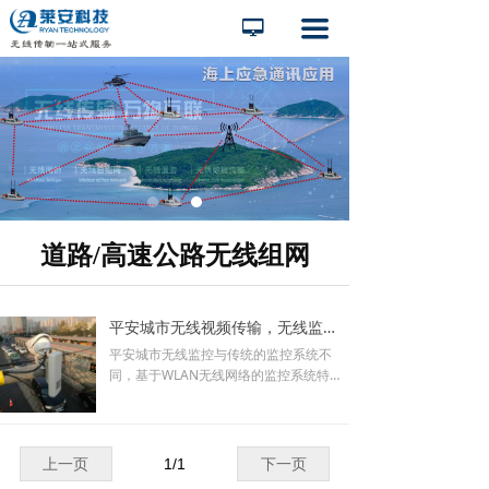
끀
넡
道路/高速公路无线组网
平安城市无线视频传输，无线监控系统方案
平安城市无线监控与传统的监控系统不
同，基于WLAN无线网络的监控系统特点
和优势明显：具有高度的灵活性、便捷
性、移动性，组建快速，成本低，维护容
易等。本无线视频监控系统采用802.11A/
B/G/N及OFDM/QPSK调制技术，具有传
上一页
1
/
1
下一页
输距离远，接收灵敏度高、非视距传输距