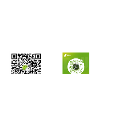
离远，图像清晰流畅的特点.主要解决移
动，远程无线实时视频传输。其优点体现
在以下几个方面:可无线铺设、具备高带
宽、可兼容性强、无障碍架设、移动的网
络、可快速组网、不间断网络、结构灵活
性、专用网、可管理性强。
官方微信号
官方抖音号
销售热线：13322996961 18926429116
15338728407 13410761451
版权所有：深圳市莱安科技有限公司
备案号：粤ICP备12018110号-1
网站首页
经典案例
产品展示
解决方案
新闻中心
本网站由阿里云提供云计算及安全服务