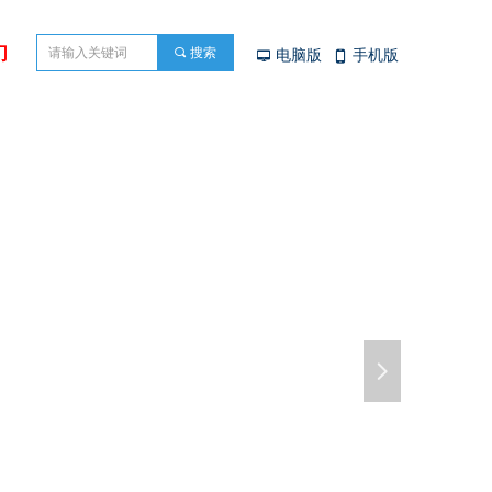
们
끠
搜索
电脑版
手机版
넡
넓
넲