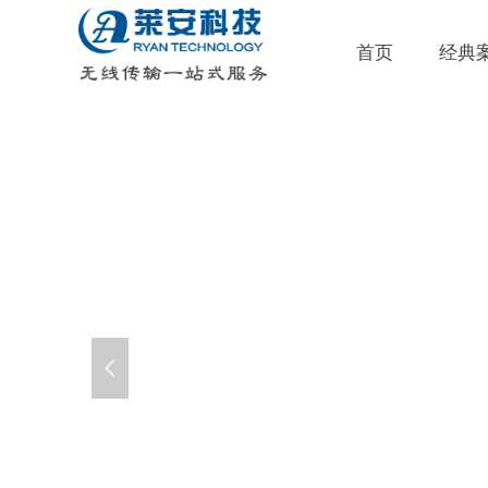
首页
经典
넳