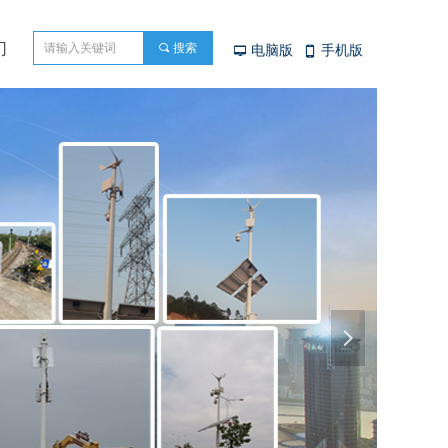
们
끠
搜索
电脑版
手机版
넡
넓
넲