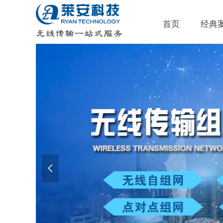
首页
经典
넳