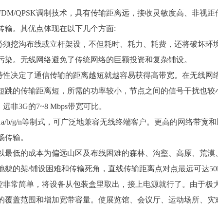
/N及OFDM/QPSK调制技术，具有传输距离远，接收灵敏度高、非
传输。其优点体现在以下几个方面:
须挖沟布线或立杆架设，不但耗时、耗力、耗费，还将破坏环境
污染。无线网络避免了传统网络的巨额投资和复杂铺设。
性决定了通信传输的距离越短就越容易获得高带宽。在无线网络
短跳的传输距离短，所需的功率较小，节点之间的信号干扰也较
远非3G的7~8 Mbps带宽可比。
1a/b/g/n等制式，可广泛地兼容无线终端客户。更高的网络带
畅传输。
最低的成本为偏远山区及布线困难的森林、沟壑、高原、荒漠
貌的架/铺设困难和传输死角，直线传输距离点对点最远可达50
非常简单，将设备从包装盒里取出，接上电源就行了。由于极大
的覆盖范围和增加宽带容量。使展览馆、会议厅、运动场所、灾