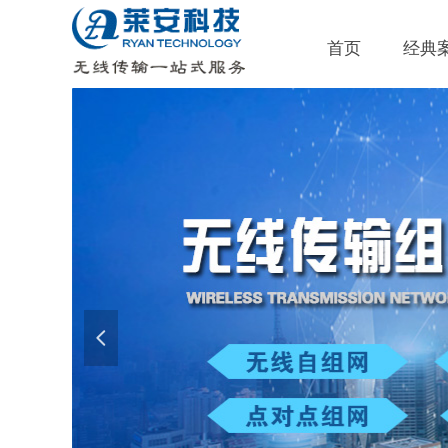
首页
经典
넳