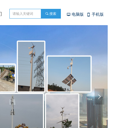
们
끠
搜索
电脑版
手机版
넡
넓
넲