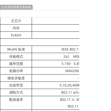
左右滑动查看完整表格
主芯片
内存
FLASH
WLAN
IEEE 802.11 a/n
标准
2x2 MIMO
传输模式
5.150 - 5.850 GHz
频率范围
MAX29dbm
射频功率
-75
接收灵敏度
5,10,20,40MHZz
信道带宽
802.11 a/n: OFDM (64-QAM, 1
调制方式
802.11 n: 300, 270, 240, 180, 
数据速率
802.11 a: 54, 48, 36, 24, 