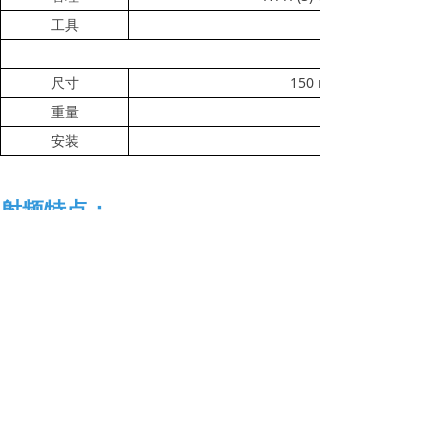
工具
150 mm (
尺寸
重量
安装
射频特点：
左右滑动查看完整表格
Data Rate
11an HT20/40 MCS7
24/24/24
11an HT20/40 MCS6
25/25/24
11an HT20/40 MCS5
25/25/24