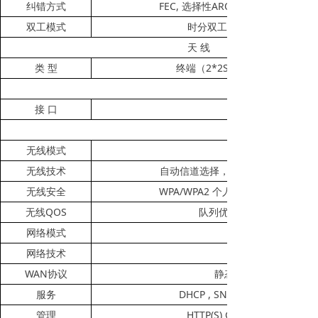
FEC,
ARQ
纠错方式
选择性
双工模式
时分双工
天
线
2*2SMA
类
型
终端（
接
口
无线模式
无线技术
自动信道选择，自动调制方式选择
WPA/WPA2
无线安全
个人加密
QOS
无线
队列优先
网络模式
网络技术
WAN
协议
静态
DHCP , SNMP , NTP
服务
HTTP(S) GUI, SSH, SNMP re
管理