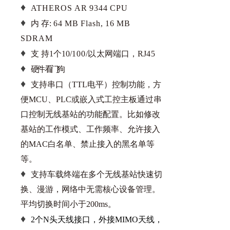
♦
ATHEROS
AR
9344
CPU
♦
内 存:
64
MB
Flash,
16
MB
SDRAM
♦
支
持
1个10
/
100
/
以
太网端口
，
RJ
45
♦
硬
件
看 门
狗
♦
支持串口（TTL电平）控制功能，方
便MCU、PLC或嵌入式工控主板通过串
口控制无线基站的功能配置。比如修改
基站的工作模式、工作频率、允许接入
的MAC白名单、禁止接入的黑名单等
等。
♦
支持车载终端在多个无线基站快速切
换、漫游，网络中无需核心设备管理。
平均切换时间小于200ms。
♦
2个N头天线接口，外接MIMO天线，