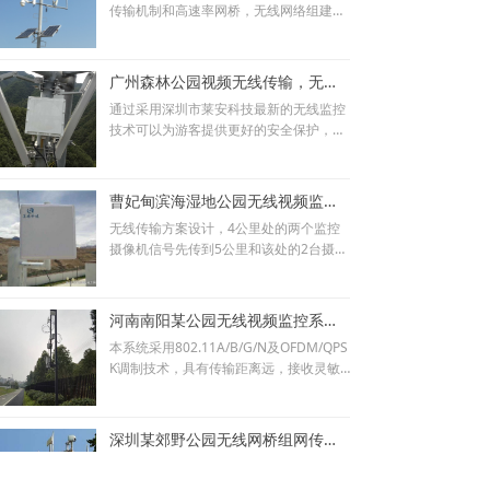
传输机制和高速率网桥，无线网络组建简
盖，为加强景区森林防火和治安防范，营
单，快速，工程周期较短。易维护，支持
造安全和谐的旅游环境奠定了基础。
远程管理，减少后期维护费用。具有很高
的灵活性、扩展性。后期系统扩容只需要
广州森林公园视频无线传输，无线网桥组网传输
增加设备即可，并且高移植性保证了设备
通过采用深圳市莱安科技最新的无线监控
的高利用率。可靠性高，保证实时视频监
技术可以为游客提供更好的安全保护，为
控、数据传输。设备采用高工业等级标准
森林公园的管理者提供更有效地管理手
设计，适应长时间室外各种恶劣环境下工
段。通过先进的无线视频监控系统设备来
作，具有很强的应用。
完成安全、科学、有效的管理，对旅游区
曹妃甸滨海湿地公园无线视频监控系统
现场实施全天候、全方位 24 小时监控。
无线传输方案设计，4公里处的两个监控
达到加强现场监督和安全管理，提高了服
摄像机信号先传到5公里和该处的2台摄像
务质量，同时使工作管理更加科学、准
机进行信号汇集。9公里和5公里两个监控
确、智能。
点在信号往中心回传的过程中处于一条直
线上，管理中心用一台网桥接收两台5公
河南南阳某公园无线视频监控系统，无线传输设备
里和9公里共计6台摄像机信号。
本系统采用802.11A/B/G/N及OFDM/QPS
K调制技术，具有传输距离远，接收灵敏
度高、非视距传输距离远，图像清晰流畅
的特点.主要解决移动，远程无线实时视频
传输。其优点体现在以下几个方面:可无线
深圳某郊野公园无线网桥组网传输，无线视频监控系统
铺设、具备高带宽、可兼容性强、无障碍
无线视频传输是郊野公园无线监控系统中
架设、移动的网络、可快速组网、不间断
最关键的环节。郊野公园地形复杂、地势