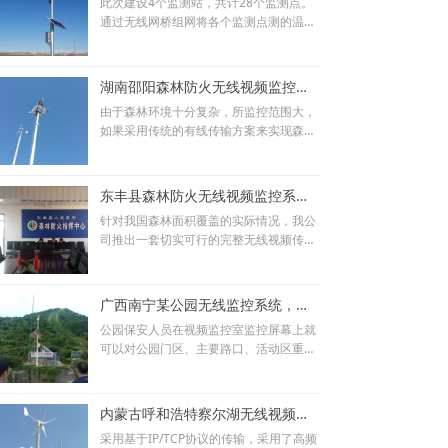
此次建设4个监测站，共计28个监测点。
输。统一采用LA-5839 5.8G 300Mbps室
通过无线网桥组网将各个监测点测的温湿
外天线一体化无线网桥，传输距离5KM
度、视频等信息传输每个检测站。通过数
+，完全满足各个无线监控点以及多次中
据分析了解土壤商情、自然环境对牧草生
继对带宽速率的要求。在无线配置过程
长的影响。无线传输整体采用点对点桥接
中，每组通讯采用不同的频率、ID号，避
湖南邵阳森林防火无线视频监控系统案例
模式，前端两路视频和监测设备数据汇入
免相互干扰。同时经过网络加密、ID隐藏
由于森林环境十分复杂，所监控范围大，
交换机，透过网桥将数据回传到监控中
等方式实现网络安全传输。
如果采用传统的有线传输方案来实现森林
心。
远程视频监控系统，布线施工的工程是非
常大的，而且施工周期也是非常久的，因
此深圳莱安科技给客户推荐了我公司独自
东丰县森林防火无线视频监控系统正式启用
研发与生产的森林防火无线远程监控系
针对我国森林面积覆盖的实际情况，我公
统。
司推出一套切实可行的完整无线视频传输
解决方案，利用高科技手段提高森林防火
救灾监控的管理水平。由于林区地形条件
很复杂，不适用通常的有线传输模式，本
广西南宁某公园无线监控系统，无线网桥传输设备
方案将采用无线监控设备结合有线网络传
公园保安人员在视频监控室监控屏幕上就
输系统，将远端的实时画面传到森林防火
可以对公园门区、主要路口、活动区重点
监控指挥中心，监控中心指挥人员可通过
部位及治安复杂场所实施无线监控系统动
监视器看到林区现场的时实连续画面，一
态监视，对景区内发生的情况一目了然，
方面不仅减少了护林工作人员的巡山次
景区内一旦发生任何紧急情况，保卫人员
数，另一方面还可为林区的防火防虫灾工
内蒙古呼和浩特察尔湖无线视频监控系统
将在第一时间赶到现场处理。视频监控系
作提供强有力的保证
采用基于IP/TCP协议的传输，采用了高频
统的建成，保证了主要景点安全监测覆