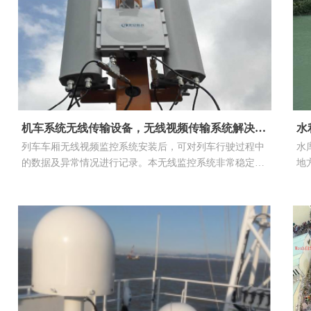
机车系统无线传输设备，无线视频传输系统解决方
水
列车车厢无线视频监控系统安装后，可对列车行驶过程中
水
案
案
的数据及异常情况进行记录。本无线监控系统非常稳定，
地
易操作，安装施工也非常方便，不用破坏原有车厢结构，
和
车体变动时扩展灵活，抗干扰能力非常强等特点。已在多
辆列车上安装，深受广大客户的肯定。