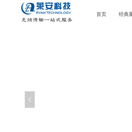
首页
经典
넳