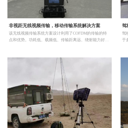
非视距无线视频传输，移动传输系统解决方案
驾
该无线视频传输系统方案设计利用了COFDM的传输的特
驾
点和优势。功耗低、载频低、传输距离远、绕射能力好、
于
信号接收灵敏度高等优势。以及无线接力传输方式实现传
通
输距离的延伸。为了保证通讯信息的安全度，发射台和接
频
收台之间支持通讯加密。
点
控
一