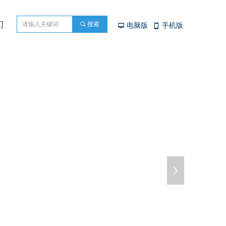
们
끠
搜索
电脑版
手机版
넡
넓
넲