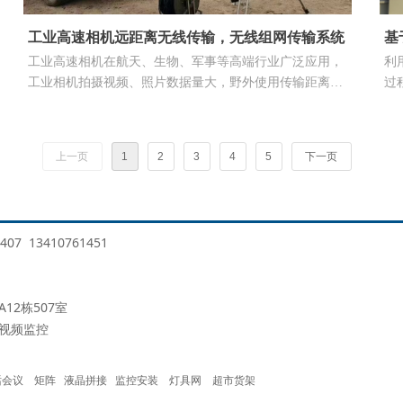
工业高速相机远距离无线传输，无线组网传输系统
基
工业高速相机在航天、生物、军事等高端行业广泛应用，
利
工业相机拍摄视频、照片数据量大，野外使用传输距离
过
远。需要用到工业级高带宽无线组网设备满足传输条件。
网
在
w
上一页
1
2
3
4
5
下一页
实
407 13410761451
2栋507室
线视频监控
话会议
矩阵
液晶拼接
监控安装
灯具网
超市货架