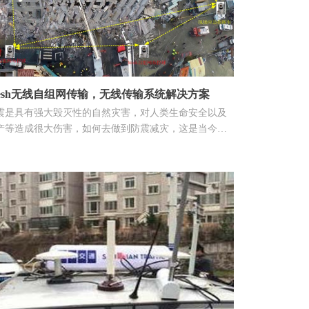
esh无线自组网传输，无线传输系统解决方案
震是具有强大毁灭性的自然灾害，对人类生命安全以及
产等造成很大伤害，如何去做到防震减灾，这是当今人
所掌握的必要技能之一。地震救援以迅速搜索与营救由
地震造成的建筑物破坏而被压埋人员的举动。在地震发
后展开救援的第一步是搜索工作。而在搜索之前必须要
行正确的区域、场所的划分和设定，现场必须实施警
，严格控制人员出入，设立工作区、装备区、指挥部等
能部门才能提供良好的搜索条件，提高搜索效率。有效
少人民生命和财产损失。